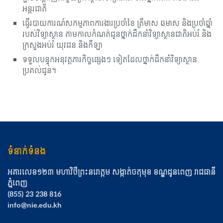
អន្តរជាតិ
ធ្វើរបាយការណ៍សកម្មភាពការងារប្រចាំខែ ត្រីមាស ឆមាស និងប្រចាំឆ្នាំ
របស់វិទ្យាស្ថាន តាមកាលកំណត់ជូនថ្នាក់ដឹកនាំវិទ្យាស្ថានជាតិអប់រំ ​​និង
ក្រសួងអប់រំ យុវជន និងកីឡា
ទទួលបន្ទុកអនុវត្តភារកិច្ចផ្សេងៗ ទៀតដែលថ្នាក់ដឹកនាំវិទ្យាស្ថាន
ប្រគល់ជូន។
ទំនាក់ទំនង
អគារលេខ១២៣ មហាវិថីព្រះនរោត្ដម សង្កាត់ចតុមុខ​ ខណ្ឌដូនពេញ​ រាជធានី
ភ្នំពេញ
(855) 23 238 816
info@nie.edu.kh