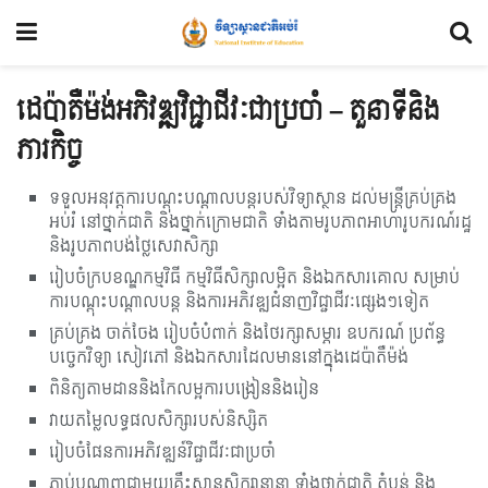
ដេប៉ាតឺម៉ង់អភិវឌ្ឍវិជ្ជាជីវៈជាប្រចាំ – តួនាទីនិង
ភារកិច្ច
ទទួលអនុវត្តការបណ្តុះបណ្តាលបន្តរបស់វិទ្យាស្ថាន ដល់មន្រ្តីគ្រប់គ្រង
អប់រំ នៅថ្នាក់ជាតិ និងថ្នាក់ក្រោមជាតិ ទាំងតាមរូបភាពអាហារូបករណ៍រដ្ឋ
និងរូបភាពបង់ថ្លៃសេវាសិក្សា
រៀបចំក្របខណ្ឌកម្មវិធី កម្មវិធីសិក្សាលម្អិត និងឯកសារគោល សម្រាប់
ការបណ្តុះបណ្តាលបន្ត និងការអភិវឌ្ឍជំនាញវិជ្ជាជីវៈផ្សេងៗទៀត
គ្រប់គ្រង ចាត់ចែង រៀបចំបំពាក់ និងថែរក្សាសម្ភារ ឧបករណ៍​ ប្រព័ន្ធ
បច្ចេកវិទ្យា សៀវភៅ និងឯកសារដែលមាននៅក្នុងដេប៉ាតឺម៉ង់
ពិនិត្យតាមដាននិងកែលម្អការបង្រៀននិងរៀន
វាយតម្លៃលទ្ធផលសិក្សារបស់និស្សិត
រៀបចំផែនការអភិវឌ្ឍន៍វិជ្ជាជីវៈជាប្រចាំ
ភ្ជាប់បណ្តាញជាមួយគ្រឹះស្ថាន​សិក្សានានា ទាំងថ្នាក់ជាតិ តំបន់ និង