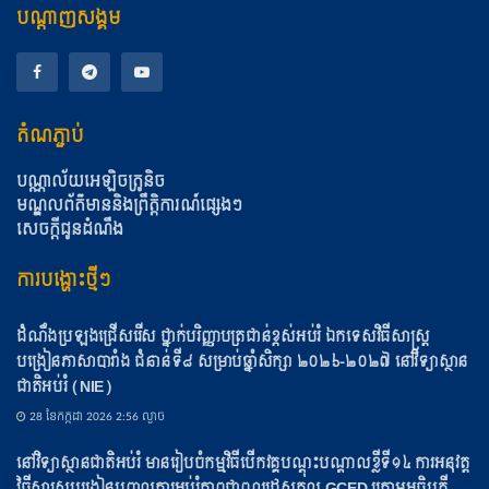
បណ្តាញសង្គម
តំណភ្ជាប់
បណ្ណាល័យអេឡិចត្រូនិច
មណ្ឌលព័ត៌មាននិងព្រឹត្តិការណ៍ផ្សេងៗ
សេចក្តីជូនដំណឹង
ការបង្ហោះថ្មីៗ
ដំណឹងប្រឡងជ្រើសរើស ថ្នាក់បរិញ្ញាបត្រជាន់ខ្ពស់អប់រំ ឯកទេសវិធីសាស្ត្រ
បង្រៀនភាសាបារាំង ជំនាន់ទី៨ សម្រាប់ឆ្នាំសិក្សា ២០២៦-២០២៧ នៅវិទ្យាស្ថាន
ជាតិអប់រំ (NIE)
28 ខែ​កក្កដា 2026 2:56 ល្ងាច
នៅវិទ្យាស្ថានជាតិអប់រំ មានរៀបចំកម្មវិធីបើកវគ្គបណ្ដុះបណ្ដាលខ្លីទី១៤ ការអនុវត្ត
វិធីសាស្ត្របង្រៀនបញ្ចូលការអប់រំភាពជាពលរដ្ឋសកល GCED ក្រោមអធិបតី