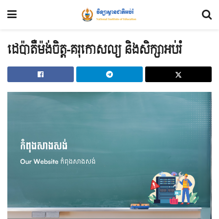
ដេប៉ាតឺម៉ង់ចិត្ត-គរុកោសល្យ និងសិក្សាអប់រំ