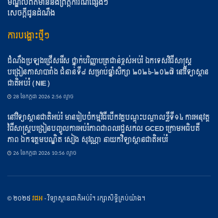
មណ្ឌលព័ត៌មាននិងព្រឹត្តិការណ៍ផ្សេងៗ
សេចក្តីជូនដំណឹង
ការបង្ហោះថ្មីៗ
ដំណឹងប្រឡងជ្រើសរើស ថ្នាក់បរិញ្ញាបត្រជាន់ខ្ពស់អប់រំ ឯកទេសវិធីសាស្ត្រ
បង្រៀនភាសាបារាំង ជំនាន់ទី៨ សម្រាប់ឆ្នាំសិក្សា ២០២៦-២០២៧ នៅវិទ្យាស្ថាន
ជាតិអប់រំ (NIE)
28 ខែ​កក្កដា 2026 2:56 ល្ងាច
នៅវិទ្យាស្ថានជាតិអប់រំ មានរៀបចំកម្មវិធីបើកវគ្គបណ្ដុះបណ្ដាលខ្លីទី១៤ ការអនុវត្ត
វិធីសាស្ត្របង្រៀនបញ្ចូលការអប់រំភាពជាពលរដ្ឋសកល GCED ក្រោមអធិបតី
ភាព ឯកឧត្តមបណ្ឌិត សៀង សុវណ្ណា នាយកវិទ្យាស្ថានជាតិអប់រំ
26 ខែ​កក្កដា 2026 10:56 ល្ងាច
© ២០២៥
វជអ
- វិទ្យាស្ថានជាតិអប់រំ។ រក្សាសិទ្ធិគ្រប់យ៉ាង។