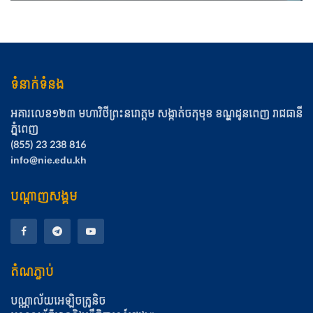
ទំនាក់ទំនង
អគារលេខ១២៣ មហាវិថីព្រះនរោត្ដម សង្កាត់ចតុមុខ​ ខណ្ឌដូនពេញ​ រាជធានី
ភ្នំពេញ
(855) 23 238 816
info@nie.edu.kh
បណ្តាញសង្គម
តំណភ្ជាប់
បណ្ណាល័យអេឡិចត្រូនិច