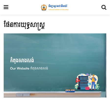
ផែនការយុទ្ធសាស្រ្ត