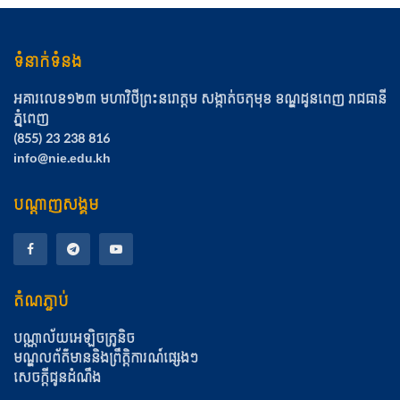
ទំនាក់ទំនង
អគារលេខ១២៣ មហាវិថីព្រះនរោត្ដម សង្កាត់ចតុមុខ​ ខណ្ឌដូនពេញ​ រាជធានី
ភ្នំពេញ
(855) 23 238 816
info@nie.edu.kh
បណ្តាញសង្គម
តំណភ្ជាប់
បណ្ណាល័យអេឡិចត្រូនិច
មណ្ឌលព័ត៌មាននិងព្រឹត្តិការណ៍ផ្សេងៗ
សេចក្តីជូនដំណឹង