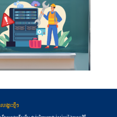
របង្ហោះថ្មីៗ