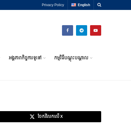
Privacy Policy
English
អង្គភាពកិច្ចការទូទៅ
កម្មវិធីបណ្តុះបណ្តាល
ចែករំលែកលើ X