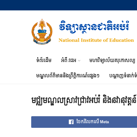
ទំព័រដើម
អំពី វជអ
មហាវិទ្យាល័យគរុកោសល្យ
មណ្ឌលព័ត៌មាននិងព្រឹត្តិការណ៍ផ្សេងៗ
បណ្តាញទំនាក់ទ
មជ្ឈមណ្ឌលស្រាវជ្រាវអប់រំ និងនវានុវត្តន៍
ចែករំលែកលើ Meta