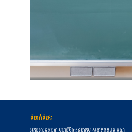
ទំនាក់ទំនង
អគារលេខ១២៣ មហាវិថីព្រះនរោត្ដម សង្កាត់ចតុមុខ​ ខណ្ឌ