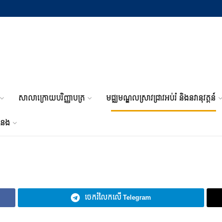
សាលាក្រោយបរិញ្ញាបត្រ
មជ្ឈមណ្ឌលស្រាវជ្រាវអប់រំ និងនវានុវត្តន៍
ំនង
ចេករំលែកលើ Telegram