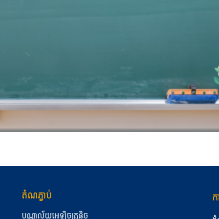
តំណភ្ជាប់
កា
បណ្ណាល័យអេឡិចត្រូនិច