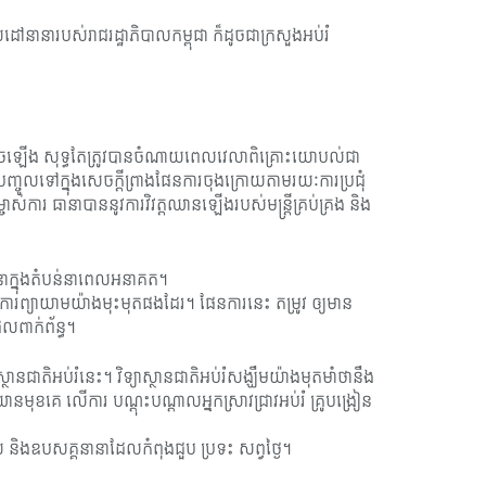
លដៅនានារបស់រាជរដ្ឋាភិបាលកម្ពុជា ក៏ដូចជាក្រសួងអប់រំ
េចឡើង សុទ្ធតែត្រូវបានចំណាយពេលវេលាពិគ្រោះយោបល់ជា
ក់បញ្ចូលទៅក្នុងសេចក្ដីព្រាងផែនការចុងក្រោយតាមរយៈការប្រជុំ
់ការ ធានាបាននូវការវិវត្តឈានឡើងរបស់មន្ត្រីគ្រប់គ្រង និង
ំនានាក្នុងតំបន់នាពេលអនាគត។
ត និងការព្យាយាមយ៉ាងមុះមុតផងដែរ។ ផែនការនេះ តម្រូវ ឲ្យមាន
ែលពាក់ព័ន្ធ។
ាស្ថានជាតិអប់រំនេះ។ វិទ្យាស្ថានជាតិអប់រំសង្ឃឹមយ៉ាងមុតមាំថានឹង
ានមុខគេ លើការ បណ្ដុះបណ្ដាលអ្នកស្រាវជ្រាវអប់រំ គ្រូបង្រៀន
កាស និងឧបសគ្គនានាដែលកំពុងជួប ប្រទះ សព្វថ្ងៃ។