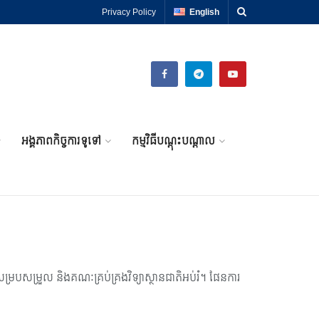
Privacy Policy
English
អង្គភាពកិច្ចការទូទៅ
កម្មវិធីបណ្តុះបណ្តាល
្របសម្រួល និងគណៈគ្រប់គ្រងវិទ្យាស្ថានជាតិអប់រំ។ ផែនការ