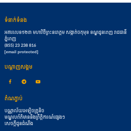
អគារលេខ១២៣ មហាវិថីព្រះនរោត្ដម សង្កាត់ចតុមុខ​ ខណ្ឌដូនពេញ​ រាជធានី
ភ្នំពេញ
(855) 23 238 816
info@nie.edu.kh
បណ្តាញសង្គម
តំណភ្ជាប់
បណ្ណាល័យអេឡិចត្រូនិច
មណ្ឌលព័ត៌មាននិងព្រឹត្តិការណ៍ផ្សេងៗ
សេចក្តីជូនដំណឹង
ការបង្ហោះថ្មីៗ
ដំណឹងប្រឡងជ្រើសរើស ថ្នាក់បរិញ្ញាបត្រជាន់ខ្ពស់អប់រំ ឯកទេសវិធីសាស្ត្រ