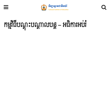
កម្មវិធីបណ្តុះបណ្តាលបន្ត – អធិការអប់រំ
ទំនាក់ទំនង