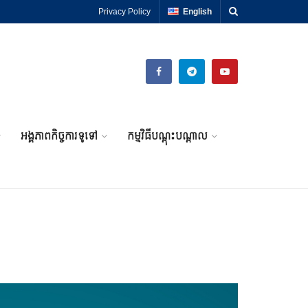
Privacy Policy
English
អង្គភាពកិច្ចការទូទៅ
កម្មវិធីបណ្តុះបណ្តាល