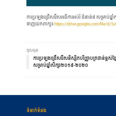
ការប្រឡងជ្រើសរើសអធិការអប់រំ ជំនាន់៥ សម្រាប់ឆ្
ទាញយកពាក្យ៖
https://drive.google.com/fil
ផុសមុន
ការប្រឡង​ជ្រើស​រើស​និស្សិតបរិញ្ញាប​ត្រ​ជាន់​ខ្ព​ស់​ផ្នែ​​ក
សម្រាប់ឆ្នាំសិក្សា២០១៩-២០២០
ទំនាក់ទំនង