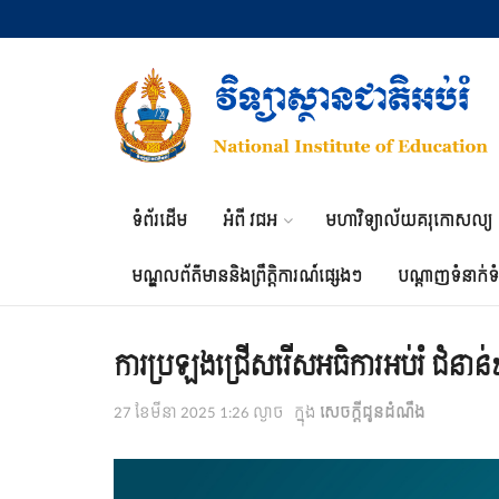
ទំព័រដើម
អំពី វជអ
មហាវិទ្យាល័យគរុកោសល្យ
មណ្ឌលព័ត៌មាននិងព្រឹត្តិការណ៍ផ្សេងៗ
បណ្តាញទំនាក់ទ
ការប្រឡងជ្រើសរើសអធិការអប់រំ ជំនាន់
27 ខែ​មីនា 2025 1:26 ល្ងាច
ក្នុង
សេចក្តីជូនដំណឹង