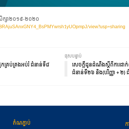
នាំសិក្សា២០១៩-២០២០
e/d/1v8RAjuSAnxGNY4_BsPMYwrsh1yUOpmpJ/view?usp=sharing
ផុសបន្ទាប់
​គ្រ​​​ប់​គ្រង​អ​ប់រំ ជំនាន់ទី៨​
សេចក្ដីជូនដំណឹងស្ដីពីការដាក់
ជំនាន់ទី២៦ និង(បរិញ្ញា + ២) ជ
តំណភ្ជាប់
កា