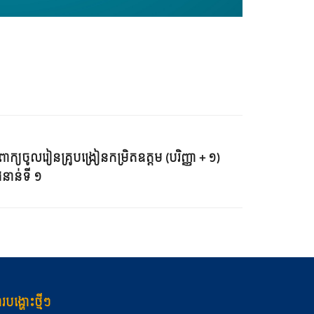
ពាក្យចូលរៀនគ្រូបង្រៀនកម្រិតឧត្តម (បរិញ្ញា + ១)
ំនាន់ទី ១
របង្ហោះថ្មីៗ