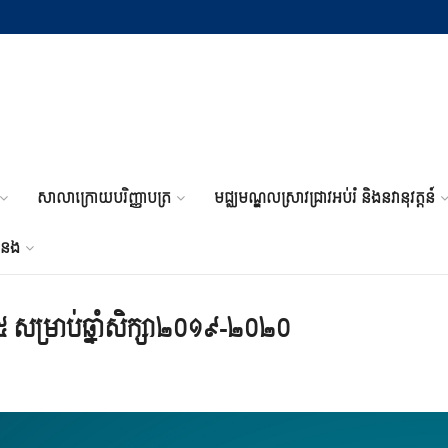
សាលាក្រោយបរិញ្ញាបត្រ
មជ្ឈមណ្ឌលស្រាវជ្រាវអប់រំ និងនវានុវត្តន៍
ំនង
៥ សម្រាប់ឆ្នាំសិក្សា២០១៩-២០២០