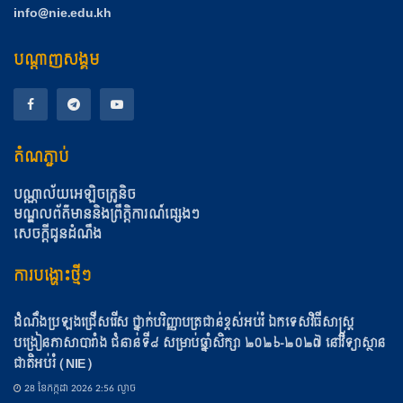
info@nie.edu.kh
បណ្តាញសង្គម
តំណភ្ជាប់
បណ្ណាល័យអេឡិចត្រូនិច
មណ្ឌលព័ត៌មាននិងព្រឹត្តិការណ៍ផ្សេងៗ
សេចក្តីជូនដំណឹង
ការបង្ហោះថ្មីៗ
ដំណឹងប្រឡងជ្រើសរើស ថ្នាក់បរិញ្ញាបត្រជាន់ខ្ពស់អប់រំ ឯកទេសវិធីសាស្ត្រ
បង្រៀនភាសាបារាំង ជំនាន់ទី៨ សម្រាប់ឆ្នាំសិក្សា ២០២៦-២០២៧ នៅវិទ្យាស្ថាន
ជាតិអប់រំ (NIE)
28 ខែ​កក្កដា 2026 2:56 ល្ងាច