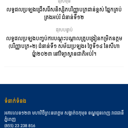
ផុសមុន
លទ្ធផលប្រឡងជ្រើសរើសនិស្សិតបរិញ្ញាបត្រជាន់ខ្ពស់ ផ្នែកគ្រប់
គ្រងអប់រំ ជំនាន់ទី១២
ផុសបន្ទាប់
លទ្ធផលប្រឡងបញ្ចប់ការបណ្ដុះបណ្ដាលគ្រូបង្រៀនកម្រិតឧត្ដម
(បរិញ្ញាបត្រ+២) ជំនាន់ទី១ សម័យប្រឡង៖ ថ្ងៃទី១៤ ខែសីហា
ឆ្នំា២០២៣ នៅវិទ្យាស្ថានជាតិអប់រំ។
ទំនាក់ទំនង
អគារលេខ១២៣ មហាវិថីព្រះនរោត្ដម សង្កាត់ចតុមុខ​ ខណ្ឌដូនពេញ​ រាជធានី
ភ្នំពេញ
(855) 23 238 816