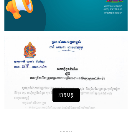
អានបន្ត