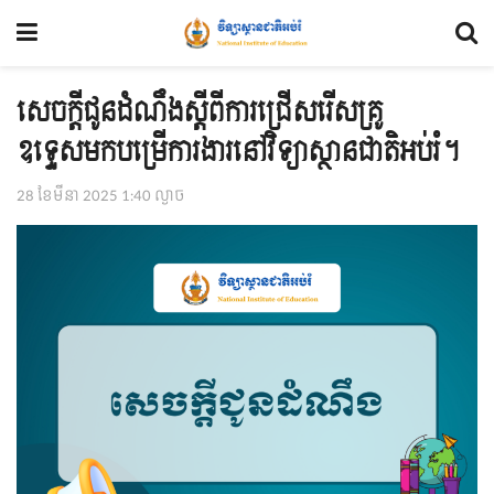
សេចក្ដីជូនដំណឹងស្ដីពីការជ្រើសរើសគ្រូ
ឧទ្ទេសមកបម្រើការងារនៅវិទ្យាស្ថានជាតិអប់រំ។
28 ខែ​មីនា 2025 1:40 ល្ងាច