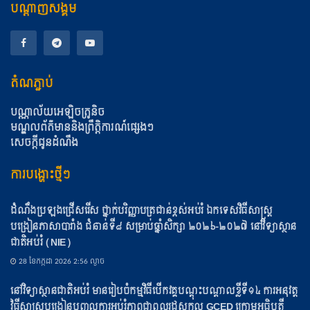
បណ្តាញសង្គម
តំណភ្ជាប់
បណ្ណាល័យអេឡិចត្រូនិច
មណ្ឌលព័ត៌មាននិងព្រឹត្តិការណ៍ផ្សេងៗ
សេចក្តីជូនដំណឹង
ការបង្ហោះថ្មីៗ
ដំណឹងប្រឡងជ្រើសរើស ថ្នាក់បរិញ្ញាបត្រជាន់ខ្ពស់អប់រំ ឯកទេសវិធីសាស្ត្រ
បង្រៀនភាសាបារាំង ជំនាន់ទី៨ សម្រាប់ឆ្នាំសិក្សា ២០២៦-២០២៧ នៅវិទ្យាស្ថាន
ជាតិអប់រំ (NIE)
28 ខែ​កក្កដា 2026 2:56 ល្ងាច
នៅវិទ្យាស្ថានជាតិអប់រំ មានរៀបចំកម្មវិធីបើកវគ្គបណ្ដុះបណ្ដាលខ្លីទី១៤ ការអនុវត្ត
វិធីសាស្ត្របង្រៀនបញ្ចូលការអប់រំភាពជាពលរដ្ឋសកល GCED ក្រោមអធិបតី