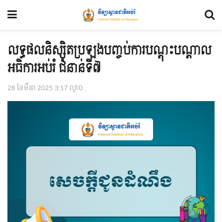
លទ្ធផលនិស្សិតប្រឡងបញ្ចប់ការបណ្ដុះបណ្ដាល
អធិការអប់រំ ជំនាន់ទី៧
28 ខែ​មីនា 2025 3:17 ល្ងាច