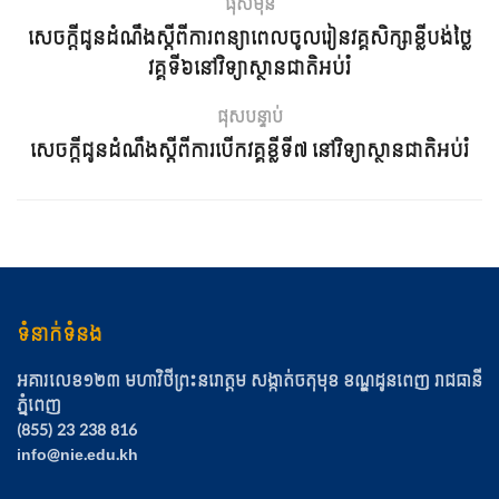
ផុសមុន
សេចក្ដីជូនដំណឹងស្ដីពីការពន្យាពេលចូលរៀនវគ្គសិក្សាខ្លីបង់ថ្លៃ
វគ្គទី៦នៅវិទ្យាស្ថានជាតិអប់រំ
ផុសបន្ទាប់
សេចក្ដីជូនដំណឹងស្ដីពីការបើកវគ្គខ្លីទី៧ នៅវិទ្យាស្ថានជាតិអប់រំ
ទំនាក់ទំនង
អគារលេខ១២៣ មហាវិថីព្រះនរោត្ដម សង្កាត់ចតុមុខ​ ខណ្ឌដូនពេញ​ រាជធានី
ភ្នំពេញ
(855) 23 238 816
info@nie.edu.kh