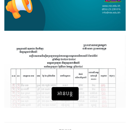
អានបន្ត