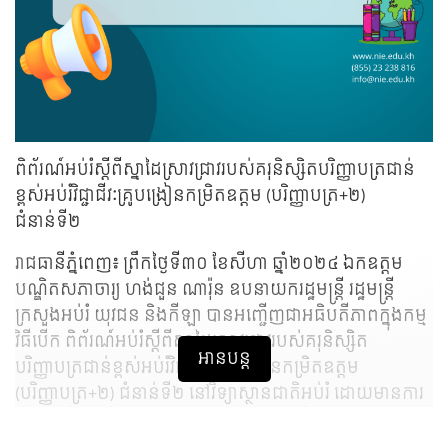
ពិព័រណ៍អប់រំស្តីពីស្នាដៃស្រាវជ្រាវរបស់គរុនិស្សិតបរិញ្ញាបត្រជាន់
ខ្ពស់អប់រំវិជ្ជាជីវៈគ្រូបង្រៀនកម្រិតឧត្តម (បរិញ្ញាបត្រ+២)
ជំនាន់ទី២
រាជធានីភ្នំពេញ៖ ព្រឹកថ្ងៃទី៣០ ខែសីហា ឆ្នាំ២០២៤ ឯកឧត្តម
បណ្ឌិតសភាចារ្យ ហង់ជួន ណារ៉ុន ឧបនាយករដ្ឋមន្ត្រី រដ្ឋមន្ត្រី
ក្រសួងអប់រំ យុវជន និងកីឡា បានអញ្ជើញជាអធិបតីភាពក្នុងកម្ម
វិធីបើក ពិព័រណ៍អប់រំស្តីពីស្នាដៃស្រាវជ្រាវរបស់គរុនិស្សិត
អានបន្ត
បរិញ្ញាបត្រជាន់ខ្ពស់អប់រំវិជ្ជាជីវៈគ្រូបង្រៀនកម្រិតឧត្តម
(បរិញ្ញាបត្រ+២) ជំនាន់ទី២ នៅវិទ្យាស្ថានជាតិអប់រំ ដោយមានការ
ចូលរួមពីថ្នាក់ដឹកនាំក្រសួងអប់រំ យុវជន និងកីឡា គណៈគ្រប់គ្រង
គ្រូឧទ្ទេស និងគរុនិស្សិតនៃវិទ្យាស្ថានជាតិអប់រំ លោកគ្រូ/អ្នកគ្រូ