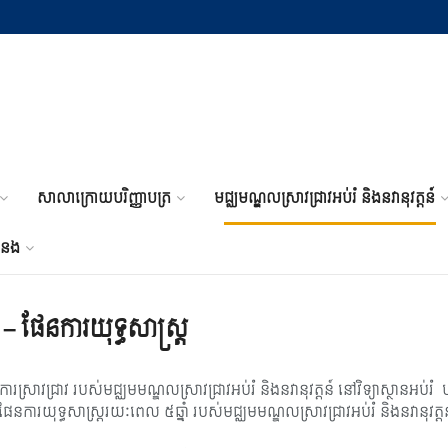
សាលាក្រោយបរិញ្ញាបត្រ
មជ្ឈមណ្ឌលស្រាវជ្រាវអប់រំ និងនវានុវត្តន៍
ំនង
៍ – ផែនការយុទ្ធសាស្រ្ត
ាវជ្រាវ របស់មជ្ឈមមណ្ឌលស្រាវជ្រាវអប់រំ និងនវានុវត្តន៍ នៅវិទ្យាស្ថានអប់រំ បង្
ា។ ផែនការយុទ្ធសាស្រ្តរយៈពេល ៥ឆ្នាំ របស់មជ្ឈមមណ្ឌលស្រាវជ្រាវអប់រំ និងនវានុ