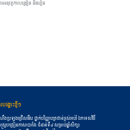
ការអនុវត្តការបង្រៀន និងរៀន
របង្ហោះថ្មីៗ
ណឹងប្រឡងជ្រើសរើស ថ្នាក់បរិញ្ញាបត្រជាន់ខ្ពស់អប់រំ ឯកទេសវិធី
ស្ត្របង្រៀនភាសាបារាំង ជំនាន់ទី៨ សម្រាប់ឆ្នាំសិក្សា