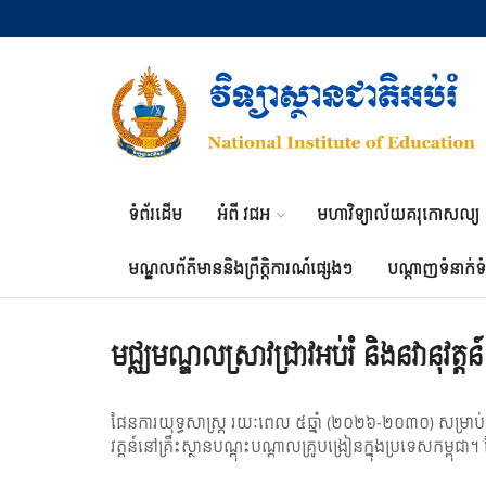
ទំព័រដើម
អំពី វជអ
មហាវិទ្យាល័យគរុកោសល្យ
មណ្ឌលព័ត៌មាននិងព្រឹត្តិការណ៍ផ្សេងៗ
បណ្តាញទំនាក់ទ
មជ្ឈមណ្ឌលស្រាវជ្រាវអប់រំ និងនវានុវត្តន
ផែនការយុទ្ធសាស្រ្ត រយៈពេល ៥ឆ្នាំ (២០២៦-២០៣០) សម្រាប់ការស្រ
វត្តន៍នៅគ្រឹះស្ថានបណ្តុះបណ្តាលគ្រូបង្រៀនក្នុងប្រទេសកម្ពុជ