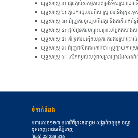
យុទ្ធសាស្ត្រ ១៖ ផ្សារភ្ជាប់សកម្មភាពតម្រង់ទិសស្រាវជ
យុទ្ធសាស្ត្រ ២៖ ភ្ជាប់ការចូលរួមពីសាស្ត្រាចារ្យនិងគ្រូ
យុទ្ធសាស្ត្រ ៣៖ ជំរុញការចូលរួមពីដៃគូរ និងភាគីពាក់ព័ន្ធព
យុទ្ធសាស្ត្រ ៤៖ ផ្តល់ជូនការបណ្តុះបណ្តាលផ្នែកកសាងស
យុទ្ធសាស្ត្រ ៥៖ គាំទ្រការបង្កើតយន្តការការងារស្រាវជ្រ
យុទ្ធសាស្ត្រ ៦៖ ជំរុញផលិតភាពការបោះពុម្ពផ្សាយការស្រ
យុទ្ធសាស្ត្រ ៧៖ លើកកម្ពស់លទ្ធផលស្រាវជ្រាវដែលពាក់ព័ន
ទំនាក់ទំនង
អគារលេខ១២៣ មហាវិថីព្រះនរោត្ដម សង្កាត់ចតុមុខ​ ខណ្ឌ
ដូនពេញ​ រាជធានីភ្នំពេញ
(855) 23 238 816