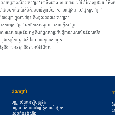
្រាវ និងសកម្មភាពសិក្សាស្រាវជ្រាវ ទៅនឹងគោលនយោបាយអប់រំ កំណែទម្រង់អប់រំ និង
ឧទ្ទេសដែលមកពីដេប៉ាតឺម៉ង់, មហាវិទ្យាល័យ, សាលាផ្សេងៗ លើផ្នែកស្រាវជ្រាវ
ីខាងក្រៅ ក្នុងការគាំទ្រ និងផ្តល់ធនធានស្រាវជ្រាវ
មត្ថភាពស្រាវជ្រាវ និងឱកាសទទួលបានការបង្វឹកបន្ថែម
ាវដែលមានសុខដុមនីយកម្ម និងកិច្ចសហប្រតិបត្តិការរវាងស្ថាប័ននិងស្ថាប័ន
ាវជ្រាវកម្រិតអន្តរជាតិ ដែលមានគុណភាពខ្ពស់
្ធនឹងការអនុវត្ត និងការអប់រំឌីជីថល
តំណភ្ជាប់
កា
បណ្ណាល័យអេឡិចត្រូនិច
ដំ
មណ្ឌលព័ត៌មាននិងព្រឹត្តិការណ៍ផ្សេងៗ
សា
សេចក្តីជូនដំណឹង