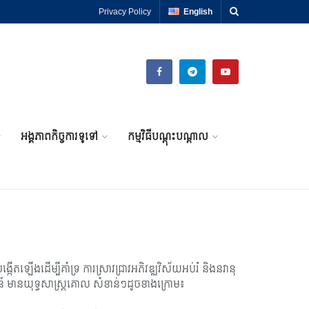
Privacy Policy
English
អង្គភាពកិច្ចការទូទៅ
កម្មវិធីបណ្តុះបណ្តាល
កើតឡើងដើម្បីគាំទ្រ ការស្រាវជ្រាវអភិវឌ្ឍវិស័យអប់រំ និងនវានុ
វត្តន៍ មានយុទ្ធសាស្រ្តគោល សំខាន់ៗដូចខាងក្រោម៖