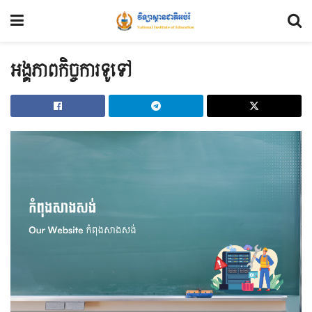
អង្គភាពកិច្ចការទូទៅ