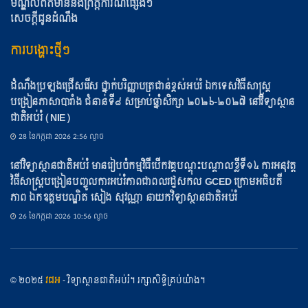
មណ្ឌលព័ត៌មាននិងព្រឹត្តិការណ៍ផ្សេងៗ
សេចក្តីជូនដំណឹង
ការបង្ហោះថ្មីៗ
ដំណឹងប្រឡងជ្រើសរើស ថ្នាក់បរិញ្ញាបត្រជាន់ខ្ពស់អប់រំ ឯកទេសវិធីសាស្ត្រ
បង្រៀនភាសាបារាំង ជំនាន់ទី៨ សម្រាប់ឆ្នាំសិក្សា ២០២៦-២០២៧ នៅវិទ្យាស្ថាន
ជាតិអប់រំ (NIE)
28 ខែ​កក្កដា 2026 2:56 ល្ងាច
នៅវិទ្យាស្ថានជាតិអប់រំ មានរៀបចំកម្មវិធីបើកវគ្គបណ្ដុះបណ្ដាលខ្លីទី១៤ ការអនុវត្ត
វិធីសាស្ត្របង្រៀនបញ្ចូលការអប់រំភាពជាពលរដ្ឋសកល GCED ក្រោមអធិបតី
ភាព ឯកឧត្តមបណ្ឌិត សៀង សុវណ្ណា នាយកវិទ្យាស្ថានជាតិអប់រំ
26 ខែ​កក្កដា 2026 10:56 ល្ងាច
© ២០២៥
វជអ
- វិទ្យាស្ថានជាតិអប់រំ។ រក្សាសិទ្ធិគ្រប់យ៉ាង។