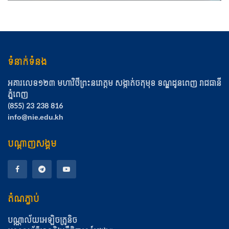
ទំនាក់ទំនង
អគារលេខ១២៣ មហាវិថីព្រះនរោត្ដម សង្កាត់ចតុមុខ​ ខណ្ឌដូនពេញ​ រាជធានី
ភ្នំពេញ
(855) 23 238 816
info@nie.edu.kh
បណ្តាញសង្គម
តំណភ្ជាប់
បណ្ណាល័យអេឡិចត្រូនិច