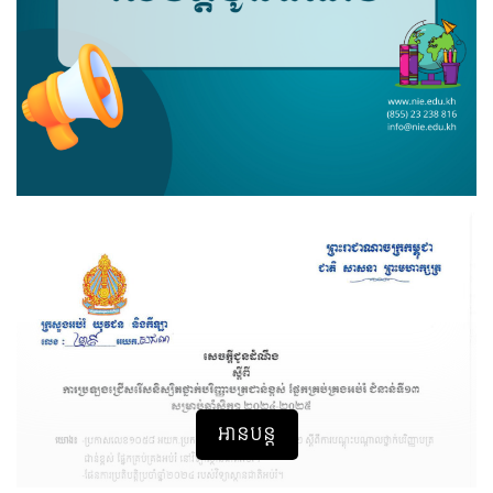
អានបន្ត