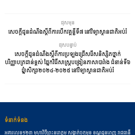
ផុសមុន
សេចក្ដីជូនដំណឹងស្ដីពីការបើកវគ្គខ្លីទី៧ នៅវិទ្យាស្ថានជាតិអប់រំ
ផុសបន្ទាប់
សេចក្ដីជូនដំណឹងស្ដីពីការប្រឡងជ្រើសរើសនិស្សិតថ្នាក់
បរិញ្ញាបត្រជាន់ខ្ពស់ ផ្នែកវិធីសាស្រ្តបង្រៀនភាសាបារំាង ជំនាន់ទី៦
ឆ្នំាសិក្សា២០២៤-២០២៥ នៅវិទ្យាស្ថានជាតិអប់រំ
ទំនាក់ទំនង
អគារលេខ១២៣ មហាវិថីព្រះនរោត្ដម សង្កាត់ចតុមុខ​ ខណ្ឌដូនពេញ​ រាជធានី