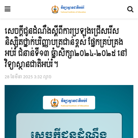
សេចក្ដីជូនដំណឹងស្ដីពីការប្រឡងជ្រើសរើស
និស្សិតថ្នាក់បរិញ្ញាបត្រជាន់ខ្ពស់ ផ្នែកគ្រប់គ្រង
អប់រំ ជំនាន់ទី១៣ ឆ្នំាសិក្សា២០២៤-២០២៥ នៅ
វិទ្យាស្ថានជាតិអប់រំ។
28 ខែ​មីនា 2025 3:32 ល្ងាច