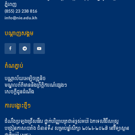
ភ្នំពេញ
(855) 23 238 816
info@nie.edu.kh
បណ្តាញសង្គម
តំណភ្ជាប់
បណ្ណាល័យអេឡិចត្រូនិច
មណ្ឌលព័ត៌មាននិងព្រឹត្តិការណ៍ផ្សេងៗ
សេចក្តីជូនដំណឹង
ការបង្ហោះថ្មីៗ
ដំណឹងប្រឡងជ្រើសរើស ថ្នាក់បរិញ្ញាបត្រជាន់ខ្ពស់អប់រំ ឯកទេសវិធីសាស្ត្រ
បង្រៀនភាសាបារាំង ជំនាន់ទី៨ សម្រាប់ឆ្នាំសិក្សា ២០២៦-២០២៧ នៅវិទ្យាស្ថាន