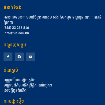
ទំនាក់ទំនង
អគារលេខ១២៣ មហាវិថីព្រះនរោត្ដម សង្កាត់ចតុមុខ​ ខណ្ឌដូនពេញ​ រាជធានី
ភ្នំពេញ
(855) 23 238 816
info@nie.edu.kh
បណ្តាញសង្គម
តំណភ្ជាប់
បណ្ណាល័យអេឡិចត្រូនិច
មណ្ឌលព័ត៌មាននិងព្រឹត្តិការណ៍ផ្សេងៗ
សេចក្តីជូនដំណឹង
ការបង្ហោះថ្មីៗ