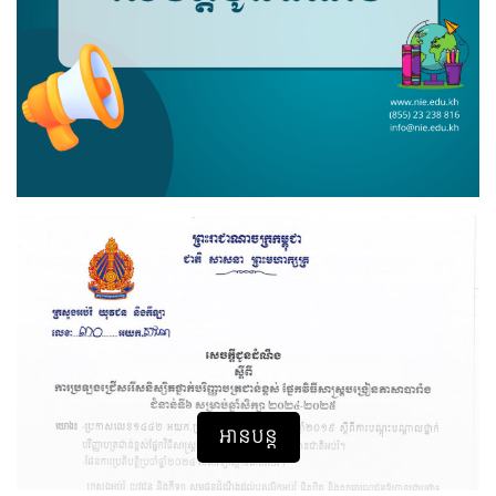
អានបន្ត