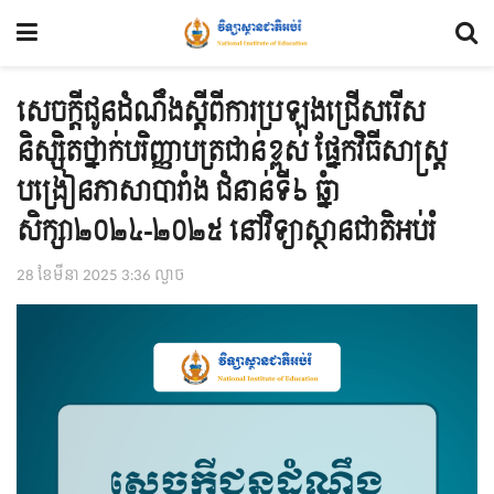
សេចក្ដីជូនដំណឹងស្ដីពីការប្រឡងជ្រើសរើស
និស្សិតថ្នាក់បរិញ្ញាបត្រជាន់ខ្ពស់ ផ្នែកវិធីសាស្រ្ត
បង្រៀនភាសាបារំាង ជំនាន់ទី៦ ឆ្នំា
សិក្សា២០២៤-២០២៥ នៅវិទ្យាស្ថានជាតិអប់រំ
28 ខែ​មីនា 2025 3:36 ល្ងាច