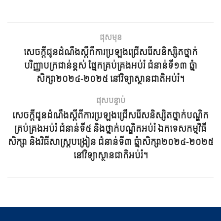
ផុសមុន
សេចក្ដីជូនដំណឹងស្ដីពីការប្រឡងជ្រើសរើសនិស្សិតថ្នាក់
បរិញ្ញាបត្រជាន់ខ្ពស់ ផ្នែកគ្រប់គ្រងអប់រំ ជំនាន់ទី១៣ ឆ្នំា
សិក្សា២០២៤-២០២៥ នៅវិទ្យាស្ថានជាតិអប់រំ។
ផុសបន្ទាប់
សេចក្ដីជូនដំណឹងស្ដីពីការប្រឡងជ្រើសរើសនិស្សិតថ្នាក់បណ្ឌិត
គ្រប់គ្រងអប់រំ ជំនាន់ទី៥ និងថ្នាក់បណ្ឌិតអប់រំ ឯកទេសកម្មវិធី
សិក្សា និងវិធីសាស្រ្តបង្រៀន ជំនាន់ទី៣ ឆ្នំាសិក្សា២០២៤-២០២៥
នៅវិទ្យាស្ថានជាតិអប់រំ។