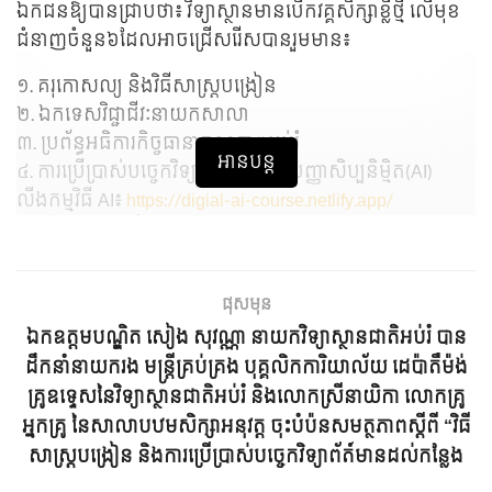
ឯកជនឱ្យបានជ្រាបថា៖ វិទ្យាស្ថានមានបើកវគ្គសិក្សាខ្លីថ្មី លើមុខ
ជំនាញចំនួន៦ដែលអាចជ្រើសរើសបានរួមមាន៖
១. គរុកោសល្យ និងវិធីសាស្រ្តបង្រៀន
២. ឯកទេសវិជ្ជាជីវៈនាយកសាលា
៣. ប្រព័ន្ធអធិការកិច្ចធានាគុណភាពអប់រំ
អានបន្ត
៤. ការប្រើប្រាស់បច្ចេកវិទ្យាឌីជីថល និងបញ្ញាសិប្បនិម្មិត(AI)
លីងកម្មវិធី AI៖
https://digial-ai-course.netlify.app/
៥. វិធីសាស្រ្តបង្រៀនភាសាអង់គ្លេស TESOL
៦. ការអនុវត្តវិធីសាស្ត្របង្រៀនដោយបញ្ចូលការអប់រំភាពជាល
ពលរដ្ឋសកល(GCED)។
ផុសមុន
សម្គាល់៖ *ក្រោយបញ្ចប់វគ្គសិក្សានេះ បុគ្គលិកអប់រំ សិស្ស និង
ឯកឧត្តមបណ្ឌិត សៀង សុវណ្ណា នាយកវិទ្យាស្ថានជាតិអប់រំ​ បាន
និស្សិតនឹងទទួលបានវិញ្ញាបនបត្របញ្ជាក់ការសិក្សា។
ដឹកនាំនាយករង មន្ត្រីគ្រប់គ្រង បុគ្គលិកការិយាល័យ ដេប៉ាតឺម៉ង់
កាលបរិច្ឆេទទទួលពាក្យ ៖ ចាប់ពីថ្ងៃផ្សាយដំណឹង រហូតដល់
គ្រូឧទ្ទេសនៃវិទ្យាស្ថានជាតិអប់រំ និងលោកស្រីនាយិកា​ លោកគ្រូ
ថ្ងៃទី១៩ ខែកក្កដា ឆ្នាំ២០២៦
អ្នកគ្រូ នៃសាលាបឋមសិក្សាអនុវត្ត​ ចុះបំប៉នសមត្ថភាពស្ដីពី​ “វិធី
==> កាលបរិច្ឆេទចូលរៀន ៖ ថ្ងៃទី២៥ ខែកក្កដា ឆ្នាំ២០២៦
សាស្ត្រ​បង្រៀន និងការប្រើប្រាស់បច្ចេកវិទ្យាព័ត៍មានដល់កន្លែង
#NIECAMBODIA សូមស្កេន QR Code ឬចុចចូលលីងខាង