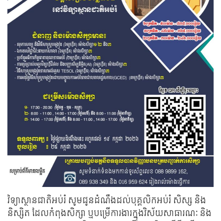
វិទ្យាស្ថានជាតិអប់រំ សូមជូនដំណឹងដល់បុគ្គលិកអប់រំ សិស្ស និង
និស្សិត ដែលកំពុងសិក្សា ឬបម្រើការងារក្នុងវិស័យសាធារណៈ និង