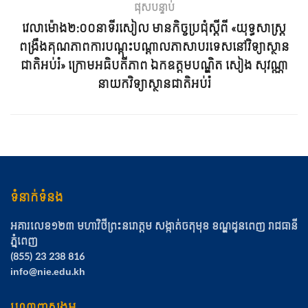
ក្រោមសម្រាប់ការចុះឈ្មោះ:
https://enroll.nie.edu.kh/
ផុសបន្ទាប់
វេលាម៉ោង២:០០នាទីរសៀល មានកិច្ចប្រជុំស្តីពី «យុទ្ធសាស្រ្ដ
ពង្រឹងគុណភាពការបណ្ដុះបណ្ដាលភាសាបរទេសនៅវិទ្យាស្ថាន
ជាតិអប់រំ» ក្រោមអធិបតីភាព ឯកឧត្ដមបណ្ឌិត សៀង សុវណ្ណា
នាយកវិទ្យាស្ថានជាតិអប់រំ
ទំនាក់ទំនង
អគារលេខ១២៣ មហាវិថីព្រះនរោត្ដម សង្កាត់ចតុមុខ​ ខណ្ឌដូនពេញ​ រាជធានី
ភ្នំពេញ
(855) 23 238 816
info@nie.edu.kh
បណ្តាញសង្គម