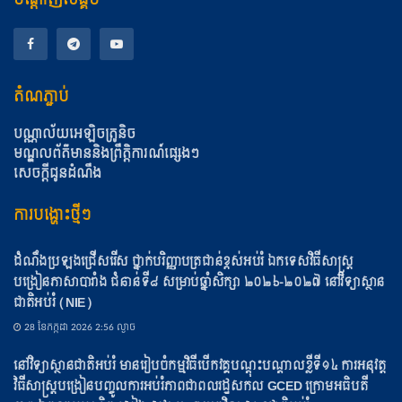
តំណភ្ជាប់
បណ្ណាល័យអេឡិចត្រូនិច
មណ្ឌលព័ត៌មាននិងព្រឹត្តិការណ៍ផ្សេងៗ
សេចក្តីជូនដំណឹង
ការបង្ហោះថ្មីៗ
ដំណឹងប្រឡងជ្រើសរើស ថ្នាក់បរិញ្ញាបត្រជាន់ខ្ពស់អប់រំ ឯកទេសវិធីសាស្ត្រ
បង្រៀនភាសាបារាំង ជំនាន់ទី៨ សម្រាប់ឆ្នាំសិក្សា ២០២៦-២០២៧ នៅវិទ្យាស្ថាន
ជាតិអប់រំ (NIE)
28 ខែ​កក្កដា 2026 2:56 ល្ងាច
នៅវិទ្យាស្ថានជាតិអប់រំ មានរៀបចំកម្មវិធីបើកវគ្គបណ្ដុះបណ្ដាលខ្លីទី១៤ ការអនុវត្ត
វិធីសាស្ត្របង្រៀនបញ្ចូលការអប់រំភាពជាពលរដ្ឋសកល GCED ក្រោមអធិបតី