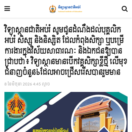
វិទ្យាស្ថានជាតិអប់រំ សូមជូនដំណឹងដល់បុគ្គលិក
អប់រំ សិស្ស និងនិស្សិត ដែលកំពុងសិក្សា ឬបម្រើ
ការងារក្នុងវិស័យសាធារណៈ និងឯកជនឱ្យបាន
ជ្រាបថា៖ វិទ្យាស្ថានមានបើកវគ្គសិក្សាខ្លីថ្មី លើមុខ
ជំនាញចំនួន៦ដែលអាចជ្រើសរើសបានរួមមាន
8 ខែ​មិថុនា 2026 4:45 ល្ងាច