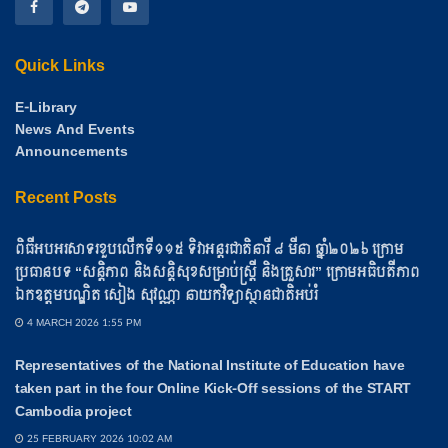
Quick Links
E-Library
News And Events
Announcements
Recent Posts
ពិធីអបអរសាទរខួបលើកទី១១៥ ទិវាអន្តរជាតិនារី ៨ មីនា ឆ្នាំ២០២៦ ក្រោម
ប្រធានបទ “សន្តិភាព និងសន្តិសុខសម្រាប់ស្ត្រី និងគ្រួសារ” ក្រោមអធិបតីភាព
ឯកឧត្តមបណ្ឌិត សៀង សុវណ្ណា នាយកវិទ្យាស្ថានជាតិអប់រំ
4 MARCH 2026 1:55 PM
Representatives of the National Institute of Education have
taken part in the four Online Kick-Off sessions of the START
Cambodia project
25 FEBRUARY 2026 10:02 AM