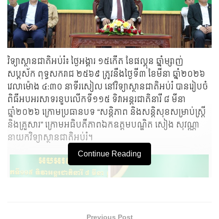
វិទ្យាស្ថានជាតិអប់រំ៖ ថ្ងៃអង្គារ ១៥កើត ខែផល្គុន ឆ្នាំម្សាញ់
សប្តស័ក ពុទ្ធសករាជ ២៥៦៩ ត្រូវនឹងថ្ងៃទី៣ ខែមីនា ឆ្នាំ២០២៦
វេលាម៉ោង ៤:៣០ នាទីរសៀល នៅវិទ្យាស្ថានជាតិអប់រំ បានរៀបចំ
ពិធីអបអរសាទរខួបលើកទី១១៥ ទិវាអន្តរជាតិនារី ៨ មីនា
ឆ្នាំ២០២៦ ក្រោមប្រធានបទ “សន្តិភាព និងសន្តិសុខសម្រាប់ស្ត្រី
និងគ្រួសារ” ក្រោមអធិបតីភាពឯកឧត្តមបណ្ឌិត សៀង សុវណ្ណា
នាយកវិទ្យាស្ថានជាតិអប់រំ។
Continue Reading
Previous Post