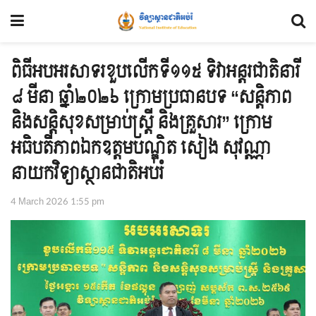
ពិធីអបអរសាទរខួបលើកទី១១៥ ទិវាអន្តរជាតិនារី
៨ មីនា ឆ្នាំ២០២៦ ក្រោមប្រធានបទ “សន្តិភាព
និងសន្តិសុខសម្រាប់ស្ត្រី និងគ្រួសារ” ក្រោម
អធិបតីភាពឯកឧត្តមបណ្ឌិត សៀង សុវណ្ណា
នាយកវិទ្យាស្ថានជាតិអប់រំ
4 March 2026 1:55 pm