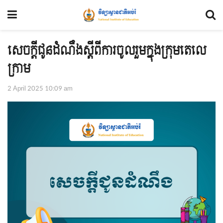
សេចក្ដីជូនដំណឹងស្ដីពីការចូលរួមក្នុងក្រុមតេលេ
ក្រាម
2 April 2025 10:09 am