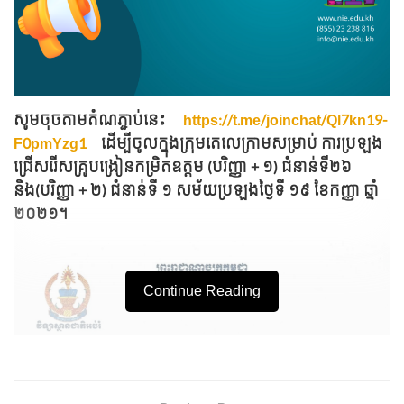
សូមចុចតាមតំណភ្ជាប់នេះ
https://t.me/joinchat/Ql7kn19-
F0pmYzg1
ដើម្បីចូលក្នុងក្រុមតេលេក្រាមសម្រាប់ ការប្រឡង
ជ្រើសរើសគ្រូបង្រៀនកម្រិតឧត្តម (បរិញ្ញា + ១) ជំនាន់ទី២៦
និង(បរិញ្ញា + ២) ជំនាន់ទី ១ សម័យប្រឡងថ្ងៃទី ១៩ ខែកញ្ញា ឆ្នាំ
២០២១។
Continue Reading