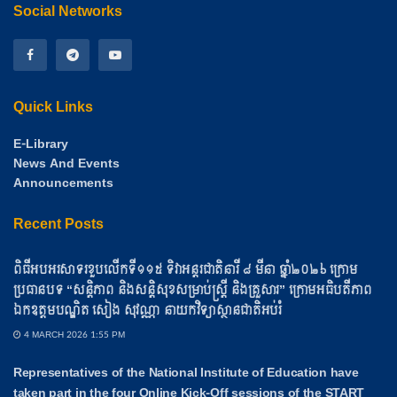
Social Networks
Quick Links
E-Library
News And Events
Announcements
Recent Posts
ពិធីអបអរសាទរខួបលើកទី១១៥ ទិវាអន្តរជាតិនារី ៨ មីនា ឆ្នាំ២០២៦ ក្រោម
ប្រធានបទ “សន្តិភាព និងសន្តិសុខសម្រាប់ស្ត្រី និងគ្រួសារ” ក្រោមអធិបតីភាព
ឯកឧត្តមបណ្ឌិត សៀង សុវណ្ណា នាយកវិទ្យាស្ថានជាតិអប់រំ
4 MARCH 2026 1:55 PM
Representatives of the National Institute of Education have
taken part in the four Online Kick-Off sessions of the START