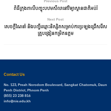
Previous Post
ពិធីក្រុងពាលីបញ្ចុះបឋមសីលានៅវិទ្យាស្ថានជាតិអប់រំ
Next Post
សេចក្តីណែនាំ និងបញ្ជីឈ្មោះនិស្សិតសម្រាប់ការប្រឡងជ្រើសរើស
គ្រូបង្រៀនកម្រិតឧត្តម
Contact Us
No. 123, Preah Norodom Boulevard, Sangkat Chatomuk, Daun
Penh District, Phnom Penh
(855) 23 238 816
info@nie.edu.kh