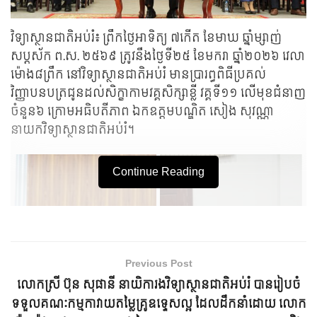
វិទ្យាស្ថានជាតិអប់រំ៖ ព្រឹកថ្ងៃអាទិត្យ ៧កើត ខែមាឃ ឆ្នាំម្សាញ់
សប្តស័ក ព.ស. ២៥៦៩ ត្រូវនឹងថ្ងៃទី២៥ ខែមករា ឆ្នាំ២០២៦ វេលា
ម៉ោង៨ព្រឹក នៅវិទ្យាស្ថានជាតិអប់រំ មានប្រារព្ធពិធីប្រគល់
វិញ្ញាបនបត្រជូនដល់សិក្ខាកាមវគ្គសិក្សាខ្លី វគ្គទី១១ លើមុខជំនាញ
ចំនួន៦ ក្រោមអធិបតីភាព ឯកឧត្តមបណ្ឌិត សៀង សុវណ្ណា
នាយកវិទ្យាស្ថានជាតិអប់រំ។
Continue Reading
Previous Post
លោកស្រី ប៊ុន សុផានី នាយិការងវិទ្យាស្ថានជាតិអប់រំ បានរៀបចំ
ទទួលគណៈកម្មកាវាយតម្លៃគ្រូឧទ្ទេសល្អ ដែលដឹកនាំដោយ លោក