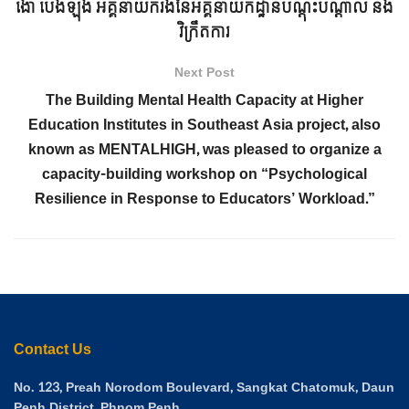
ង៉ោ ប៉េងឡុង អគ្គនាយករងនៃអគ្គនាយកដ្ឋានបណ្ដុះបណ្ដាល និង
វិក្រឹតការ
Next Post
The Building Mental Health Capacity at Higher
Education Institutes in Southeast Asia project, also
known as MENTALHIGH, was pleased to organize a
capacity-building workshop on “Psychological
Resilience in Response to Educators’ Workload.”
Contact Us
No. 123, Preah Norodom Boulevard, Sangkat Chatomuk, Daun
Penh District, Phnom Penh