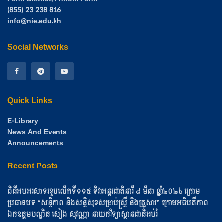
(855) 23 238 816
info@nie.edu.kh
Social Networks
Quick Links
E-Library
News And Events
Announcements
Recent Posts
ពិធីអបអរសាទរខួបលើកទី១១៥ ទិវាអន្តរជាតិនារី ៨ មីនា ឆ្នាំ២០២៦ ក្រោម
ប្រធានបទ “សន្តិភាព និងសន្តិសុខសម្រាប់ស្ត្រី និងគ្រួសារ” ក្រោមអធិបតីភាព
ឯកឧត្តមបណ្ឌិត សៀង សុវណ្ណា នាយកវិទ្យាស្ថានជាតិអប់រំ