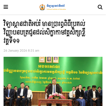
វិទ្យាស្ថានជាតិអប់រំ មានប្រារព្ធពិធីប្រគល់
វិញ្ញាបនបត្រជូនដល់សិក្ខាកាមវគ្គសិក្សាខ្លី
វគ្គទី១១
26 January 2026 8:31 am