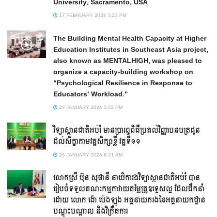
University, Sacramento, USA
17 FEBRUARY 2026 1:23 PM
The Building Mental Health Capacity at Higher
Education Institutes in Southeast Asia project,
also known as MENTALHIGH, was pleased to
organize a capacity-building workshop on
“Psychological Resilience in Response to
Educators’ Workload.”
29 JANUARY 2026 3:32 PM
វិទ្យាស្ថានជាតិអប់រំ មានប្រារព្ធពិធីប្រគល់វិញ្ញាបនបត្រជូន
ដល់សិក្ខាកាមវគ្គសិក្សាខ្លី វគ្គទី១១
26 JANUARY 2026 8:31 AM
លោកស្រី ប៊ុន សុផានី នាយិការងវិទ្យាស្ថានជាតិអប់រំ បាន
រៀបចំទទួលគណៈកម្មកាវាយតម្លៃគ្រូឧទ្ទេសល្អ ដែលដឹកនាំ
ដោយ លោក ង៉ោ ប៉េងឡុង អគ្គនាយករងនៃអគ្គនាយកដ្ឋាន
បណ្ដុះបណ្ដាល និងវិក្រឹតការ