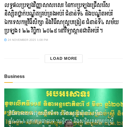
លទ្ធផលប្រឡងវិញ្ញាសាសរសេរ នៃការប្រឡងជ្រើសរើស
និស្សិតថ្នាក់បណ្ឌិតគ្រប់គ្រងអប់រំ ជំនាន់ទី៦ និងបណ្ឌិតអប់រំ
ឯកទេសកម្មវិធីសិក្សា និងវិធីសាស្ត្របង្រៀន ជំនាន់ទី៤ សម័យ
ប្រឡង៖ ២២ វិច្ឆិកា ២០២៥ នៅវិទ្យាស្ថានជាតិអប់រំ។
24 NOVEMBER 2025 1:08 PM
LOAD MORE
Business
ពិធីអបអរសាទរខួបលើកទី១១៥ ទិវាអន្តរជាតិនារី ៨ មីនា
ឆ្នាំ២០២៦ ក្រោមប្រធានបទ “សន្តិភាព និងសន្តិសុខសម្រាប់ស្ត្រី