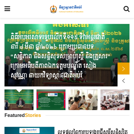
ពិធីអបអរសាទរខួបលើកទី១១៥ ទិវាអន្តរជាតិ
នារី ៨ មីនា ឆ្នាំ២០២៦ ក្រោមប្រធានបទ
“សន្តិភាព និងសន្តិសុខសម្រាប់ស្ត្រី និងគ្រួសារ”
ក្រោមអធិបតីភាពឯកឧត្តមបណ្ឌិត សៀង
សុវណ្ណា នាយកវិទ្យាស្ថានជាតិអប់រំ
Featured
Stories
លទ្ធផលនៃការប្រឡងជ្រើសរើសនិស្សិត