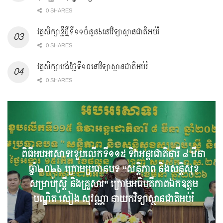
0 SHARES
វគ្គសិក្សាខ្លីថ្មីទី១១ចំនួន៦នៅវិទ្យាស្ថានជាតិអប់រំ
0 SHARES
វគ្គសិក្សាបង់ថ្លៃទី១០នៅវិទ្យាស្ថានជាតិអប់រំ
0 SHARES
ពិធីអបអរសាទរខួបលើកទី១១៥ ទិវាអន្តរជាតិនារី ៨ មីនា
ឆ្នាំ២០២៦ ក្រោមប្រធានបទ “សន្តិភាព និងសន្តិសុខ
សម្រាប់ស្ត្រី និងគ្រួសារ” ក្រោមអធិបតីភាពឯកឧត្តម
បណ្ឌិត សៀង សុវណ្ណា នាយកវិទ្យាស្ថានជាតិអប់រំ