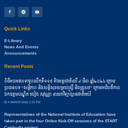
Quick Links
E-Library
News And Events
Announcements
Recent Posts
ពិធីអបអរសាទរខួបលើកទី១១៥ ទិវាអន្តរជាតិនារី ៨ មីនា ឆ្នាំ២០២៦ ក្រោម
ប្រធានបទ “សន្តិភាព និងសន្តិសុខសម្រាប់ស្ត្រី និងគ្រួសារ” ក្រោមអធិបតីភាព
ឯកឧត្តមបណ្ឌិត សៀង សុវណ្ណា នាយកវិទ្យាស្ថានជាតិអប់រំ
4 MARCH 2026 1:55 PM
Representatives of the National Institute of Education have
taken part in the four Online Kick-Off sessions of the START
Cambodia project