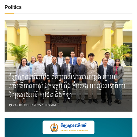
Politics
វិទ្យាស្ថានជាតិអប់រំ៖ ពិធីប្រគល់ឧបករណ៍ភ្លេង ក្រោម
អធិបតីភាពរបស់ ឯកឧត្តម ពឹង គឹមឆេង អនុរដ្ឋលេខាធិការ
នៃក្រសួងអប់រំ យុវជន និងកីឡា
24 OCTOBER 2025 10:09 AM