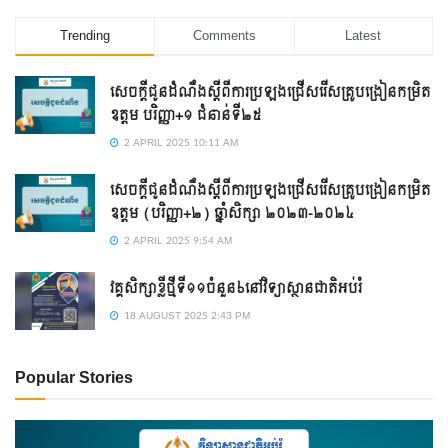
Trending
Comments
Latest
សេចក្តីជូនដំណឹងស្ដីពីការប្រឡងជ្រើសរើសគ្រូបង្រៀនកម្រិត
ឧត្តម បរិញ្ញា+១ ជំនាន់ទី២៥
2 APRIL 2025 10:11 AM
សេចក្ដីជូនដំណឹងស្ដីពីការប្រឡងជ្រើសរើសគ្រូបង្រៀនកម្រិត
ឧត្តម (បរិញ្ញា+២) ឆ្នាំសិក្សា ២០២៣-២០២៤
2 APRIL 2025 9:54 AM
វគ្គសិក្សាខ្លីថ្មីទី១១ចំនួន៦នៅវិទ្យាស្ថានជាតិអប់រំ
18 AUGUST 2025 2:43 PM
Popular Stories