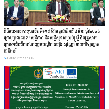
ពិធីអបអរសាទរខួបលើកទី១១៥ ទិវាអន្តរជាតិនារី ៨ មីនា ឆ្នាំ២០២៦
ក្រោមប្រធានបទ “សន្តិភាព និងសន្តិសុខសម្រាប់ស្ត្រី និងគ្រួសារ”
ក្រោមអធិបតីភាពឯកឧត្តមបណ្ឌិត សៀង សុវណ្ណា នាយកវិទ្យាស្ថាន
ជាតិអប់រំ
4 MARCH 2026 1:55 PM