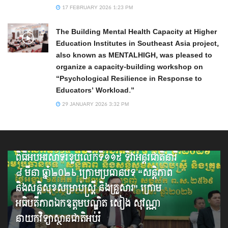
17 FEBRUARY 2026 1:23 PM
The Building Mental Health Capacity at Higher
Education Institutes in Southeast Asia project,
also known as MENTALHIGH, was pleased to
organize a capacity-building workshop on
“Psychological Resilience in Response to
Educators’ Workload.”
29 JANUARY 2026 3:32 PM
ពិធីអបអរសាទរខួបលើកទី១១៥ ទិវាអន្តរជាតិនារី
៨ មីនា ឆ្នាំ២០២៦ ក្រោមប្រធានបទ “សន្តិភាព
និងសន្តិសុខសម្រាប់ស្ត្រី និងគ្រួសារ” ក្រោម
អធិបតីភាពឯកឧត្តមបណ្ឌិត សៀង សុវណ្ណា
នាយកវិទ្យាស្ថានជាតិអប់រំ