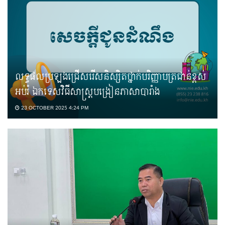
លទ្ធផលប្រឡងជ្រើសរើសនិស្សិតថ្នាក់បរិញ្ញាបត្រជាន់ខ្ពស់
អប់រំ ឯកទេសវិធីសាស្ត្របង្រៀនភាសាបារាំង
23 OCTOBER 2025 4:24 PM