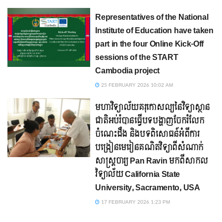
Representatives of the National
Institute of Education have taken
part in the four Online Kick-Off
sessions of the START
Cambodia project
25 FEBRUARY 2026 10:02 AM
មហាវិទ្យាល័យគរុកោសល្យនៃវិទ្យាស្ថាន
ជាតិអប់រំបានធ្វើបទបង្ហាញចែករំលែក
ចំណេះដឹង និងបទពិសោធន៍អំពីការ
បង្រៀនមេរៀនគណិតវិទ្យាពីសំណាក់
សាស្ត្រចារ្យ Pan Ravin មកពីសាកល
វិទ្យាល័យ California State
University, Sacramento, USA
17 FEBRUARY 2026 1:23 PM