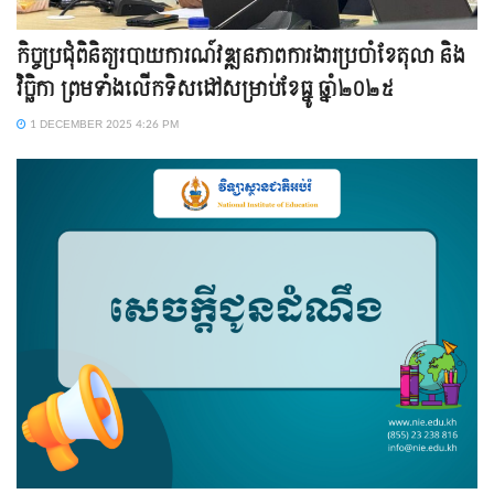
កិច្ចប្រជុំពិនិត្យរបាយការណ៍វឌ្ឍនភាពការងារប្រចាំខែតុលា និង
វិច្ឆិកា ព្រមទាំងលើកទិសដៅសម្រាប់ខែធ្នូ ឆ្នាំ២០២៥
1 DECEMBER 2025 4:26 PM