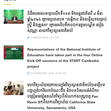
ពិធីអបអរសាទរខួបលើកទី១១៥ ទិវាអន្តរជាតិនារី ៨ មីនា
ឆ្នាំ២០២៦ ក្រោមប្រធានបទ “សន្តិភាព និងសន្តិសុខសម្រាប់
ស្ត្រី និងគ្រួសារ” ក្រោមអធិបតីភាពឯកឧត្តមបណ្ឌិត សៀង
សុវណ្ណា នាយកវិទ្យាស្ថានជាតិអប់រំ
4 MARCH 2026 1:55 PM
Representatives of the National Institute of
Education have taken part in the four Online
Kick-Off sessions of the START Cambodia
project
25 FEBRUARY 2026 10:02 AM
មហាវិទ្យាល័យគរុកោសល្យនៃវិទ្យាស្ថានជាតិអប់រំបានធ្វើបទ
បង្ហាញចែករំលែកចំណេះដឹង និងបទពិសោធន៍អំពីការ
បង្រៀនមេរៀនគណិតវិទ្យាពីសំណាក់សាស្ត្រចារ្យ Pan
Ravin មកពីសាកលវិទ្យាល័យ California State
University, Sacramento, USA