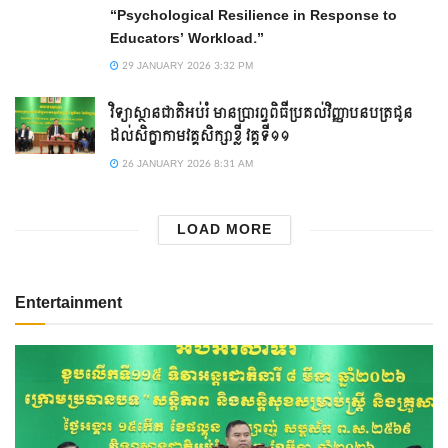
“Psychological Resilience in Response to
Educators’ Workload.”
29 JANUARY 2026 3:32 PM
វិទ្យាស្ថានជាតិអប់រំ មានប្រារព្ធពិធីប្រគល់វិញ្ញាបនបត្រជូន
ដល់សិក្ខាកាមវគ្គសិក្សាខ្លី វគ្គទី១១
26 JANUARY 2026 8:31 AM
LOAD MORE
Entertainment