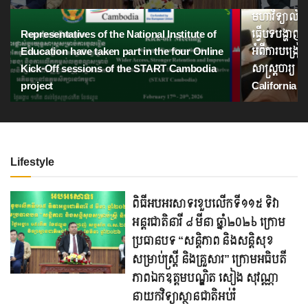
មហាវិទ្យាល័យ
Representatives of the National Institute of
ធ្វើបទបង្ហា
Education have taken part in the four Online
អំពីការបង្រៀ
Kick-Off sessions of the START Cambodia
សាស្ត្រចារ្យ
project
California 
Lifestyle
ពិធីអបអរសាទរខួបលើកទី១១៥ ទិវា
អន្តរជាតិនារី ៨ មីនា ឆ្នាំ២០២៦ ក្រោម
ប្រធានបទ “សន្តិភាព និងសន្តិសុខ
សម្រាប់ស្ត្រី និងគ្រួសារ” ក្រោមអធិបតី
ភាពឯកឧត្តមបណ្ឌិត សៀង សុវណ្ណា
នាយកវិទ្យាស្ថានជាតិអប់រំ