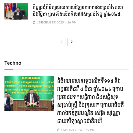
កិច្ចប្រជុំពិនិត្យរបាយការណ៍វឌ្ឍនភាពការងារប្រចាំខែតុលា
និងវិច្ឆិកា ព្រមទាំងលើកទិសដៅសម្រាប់ខែធ្នូ ឆ្នាំ២០២៥
1 DECEMBER 2025 4:26 PM
Techno
ពិធីអបអរសាទរខួបលើកទី១១៥ ទិវា
អន្តរជាតិនារី ៨ មីនា ឆ្នាំ២០២៦ ក្រោម
ប្រធានបទ “សន្តិភាព និងសន្តិសុខ
សម្រាប់ស្ត្រី និងគ្រួសារ” ក្រោមអធិបតី
ភាពឯកឧត្តមបណ្ឌិត សៀង សុវណ្ណា
នាយកវិទ្យាស្ថានជាតិអប់រំ
4 MARCH 2026 1:55 PM