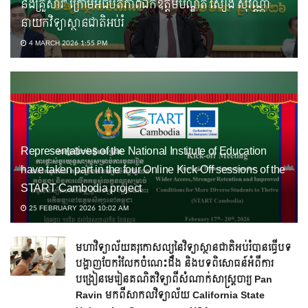
និងគ្រួសារ” ក្រោមអធិបតីភាពឯកឧត្តមបណ្ឌិត សៀង សុវណ្ណា
នាយកវិទ្យាស្ថានជាតិអប់រំ
4 MARCH 2026 1:55 PM
Representatives of the National Institute of Education
have taken part in the four Online Kick-Off sessions of the
START Cambodia project
25 FEBRUARY 2026 10:02 AM
មហាវិទ្យាល័យគរុកោសល្យនៃវិទ្យាស្ថានជាតិអប់រំបានធ្វើបទ
បង្ហាញចែករំលែកចំណេះដឹង និងបទពិសោធន៍អំពីការ
បង្រៀនមេរៀនគណិតវិទ្យាពីសំណាក់សាស្ត្រចារ្យ Pan
Ravin មកពីសាកលវិទ្យាល័យ California State