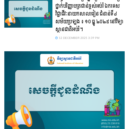
ថ្នាក់បរិញ្ញាបត្រជាន់ខ្ពស់អប់រំ ឯកទេស
វិជ្ជាជីវៈនាយកសាលារៀន ជំនាន់ទី៨
សម័យប្រឡង ៖ ១០ ធ្នូ ២០២៥ នៅវិទ្យា
ស្ថានជាតិអប់រំ។
12 DECEMBER 2025 3:39 PM