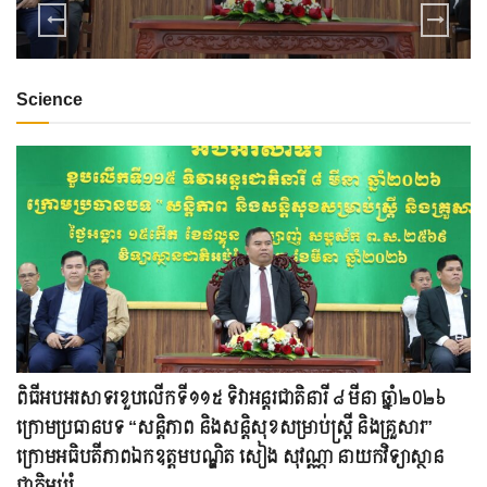
Science
ពិធីអបអរសាទរខួបលើកទី១១៥ ទិវាអន្តរជាតិនារី ៨ មីនា ឆ្នាំ២០២៦
ក្រោមប្រធានបទ “សន្តិភាព និងសន្តិសុខសម្រាប់ស្ត្រី និងគ្រួសារ”
ក្រោមអធិបតីភាពឯកឧត្តមបណ្ឌិត សៀង សុវណ្ណា នាយកវិទ្យាស្ថាន
ជាតិអប់រំ