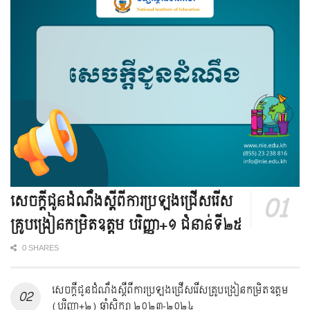
សេចក្តីជូនដំណឹងស្ដីពីការប្រឡងជ្រើសរើស
គ្រូបង្រៀនកម្រិតឧត្តម បរិញ្ញា+១ ជំនាន់ទី២៥
0 SHARES
សេចក្ដីជូនដំណឹងស្ដីពីការប្រឡងជ្រើសរើសគ្រូបង្រៀនកម្រិតឧត្តម
(បរិញ្ញា+២) ឆ្នាំសិក្សា ២០២៣-២០២៤