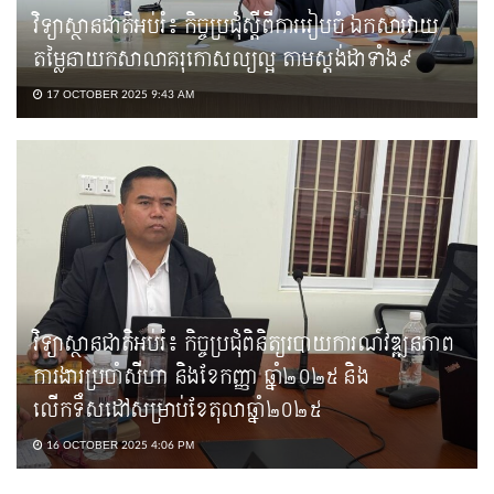
វិទ្យាស្ថានជាតិអប់រំ៖ កិច្ចប្រជុំស្ដីពីការរៀបចំ ឯកសារវាយ
តម្លៃនាយកសាលាគរុកោសល្យល្អ តាមស្តង់ដាទាំង៩
17 OCTOBER 2025 9:43 AM
វិទ្យាស្ថានជាតិអប់រំ៖ កិច្ចប្រជុំពិនិត្យរបាយការណ៍វឌ្ឍនភាព
ការងារប្រចាំសីហា និងខែកញ្ញា ឆ្នាំ២០២៥ និង
លើកទឹសដៅសម្រាប់ខែតុលាឆ្នាំ២០២៥
16 OCTOBER 2025 4:06 PM