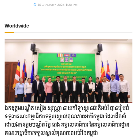
16 JANUARY 2026 1:20 PM
Worldwide
ឯកឧត្តមបណ្ឌិត សៀង សុវណ្ណា នាយកវិទ្យាស្ថានជាតិអប់រំ បានរៀបចំ
ទទួលគណៈកម្មាធិការទទួលស្គាល់គុណភាពអប់រំកម្ពុជា ដែលដឹកនាំ
ដោយឯកឧត្តមបណ្ឌិត រ័ត្ន ឆាង អគ្គលេខាធិការ នៃអគ្គលេខាធិការដ្ឋាន
គណៈកម្មាធិការទទួលស្គាល់គុណភាពអប់រំនៃកម្ពុជា