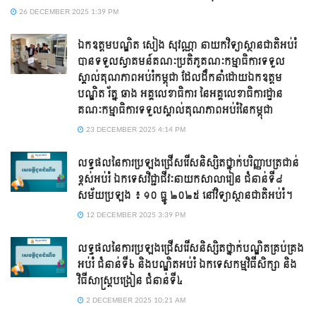
26 DECEMBER 2025 1:39 PM
ឯកឧត្តមបណ្ឌិត សៀង សុវណ្ណា នាយកវិទ្យាស្ថានជាតិអប់រំ
បានទទួលស្វាគមន៍គណៈប្រតិភូគណៈកម្មាធិការទទួល
ស្គាល់គុណភាពអប់រំកម្ពុជា ដែលដឹកនាំដោយឯកឧត្តម
បណ្ឌិត រ័ត្ន ឆាង អគ្គលេខាធិការ នៃអគ្គលេខាធិការដ្ឋាន
គណៈកម្មាធិការទទួលស្គាល់គុណភាពអប់រំនៃកម្ពុជា
23 DECEMBER 2025 4:14 PM
លទ្ធផលនៃការប្រឡងជ្រើសរើសនិស្សិតថ្នាក់បរិញ្ញាបត្រជាន់
ខ្ពស់អប់រំ ឯកទេសវិជ្ជាជីវៈនាយកសាលារៀន ជំនាន់ទី៨
សម័យប្រឡង ៖ ១០ ធ្នូ ២០២៥ នៅវិទ្យាស្ថានជាតិអប់រំ។
12 DECEMBER 2025 3:39 PM
លទ្ធផលនៃការប្រឡងជ្រើសរើសនិស្សិតថ្នាក់បណ្ឌិតគ្រប់គ្រង
អប់រំ ជំនាន់ទី៦ និងបណ្ឌិតអប់រំ ឯកទេសកម្មវិធីសិក្សា និង
វិធីសាស្ត្របង្រៀន ជំនាន់ទី៤
2 DECEMBER 2025 10:21 AM