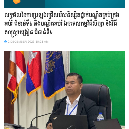
លទ្ធផលនៃការប្រឡងជ្រើសរើសនិស្សិតថ្នាក់បណ្ឌិតគ្រប់គ្រង
អប់រំ ជំនាន់ទី៦ និងបណ្ឌិតអប់រំ ឯកទេសកម្មវិធីសិក្សា និងវិធី
សាស្ត្របង្រៀន ជំនាន់ទី៤
2 DECEMBER 2025 10:21 AM